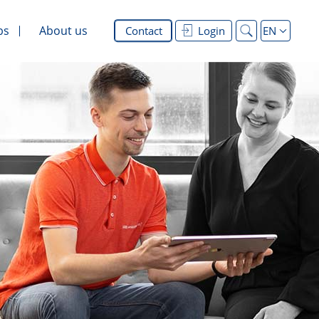
bs
About us
Contact
Login
EN