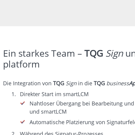
Ein starkes Team –
TQG
Sign
u
platform
Die Integration von
TQG
Sign
in die
TQG
business
A
Direkter Start im smartLCM
Nahtloser Übergang bei Bearbeitung und
und smartLCM
Automatische Platzierung von Signaturf
Während des Signatur-Prozesses