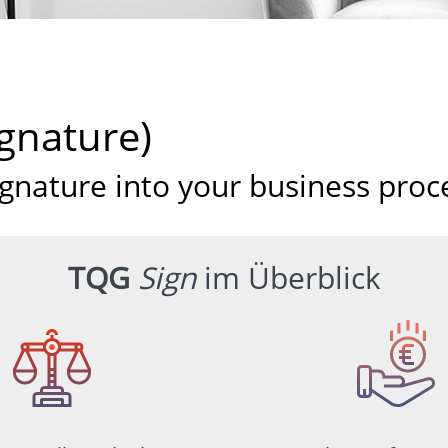
ignature)
ignature into your business proc
TQG
Sign
im Überblick