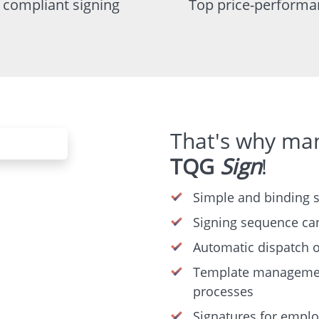
y compliant signing
Top price-performa
That's why man
TQG
Sign
!
Simple and binding 
Signing sequence ca
Automatic dispatch o
Template management
processes
Signatures for empl