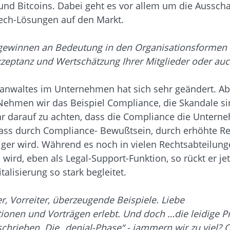
 und Bitcoins. Dabei geht es vor allem um die Aussch
Tech-Lösungen auf den Markt.
gewinnen an Bedeutung in den Organisationsformen a
e Akzeptanz und Wertschätzung Ihrer Mitglieder oder
anwaltes im Unternehmen hat sich sehr geändert. Ab
hmen wir das Beispiel Compliance, die Skandale sin
r darauf zu achten, dass die Compliance die Untern
o, dass durch Compliance- Bewußtsein, durch erhöhte
ger wird. Während es noch in vielen Rechtsabteilunge
, eben als Legal-Support-Funktion, so rückt er jet
italisierung so stark begleitet.
er, Vorreiter, überzeugende Beispiele. Liebe
ationen und Vorträgen erlebt. Und doch …die leidige P
schrieben. Die „denial-Phase“ - jammern wir zu viel?