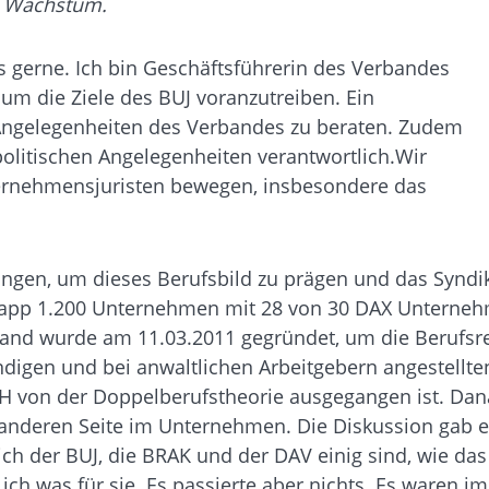
te Wachstum.
 gerne. Ich bin Geschäftsführerin des Verbandes
m die Ziele des BUJ voranzutreiben. Ein
n Angelegenheiten des Verbandes zu beraten. Zudem
spolitischen Angelegenheiten verantwortlich.Wir
ernehmensjuristen bewegen, insbesondere das
angen, um dieses Berufsbild zu prägen und das Syndik
knapp 1.200 Unternehmen mit 28 von 30 DAX Unterneh
band wurde am 11.03.2011 gegründet, um die Berufsrec
ndigen und bei anwaltlichen Arbeitgebern angestellt
GH von der Doppelberufstheorie ausgegangen ist. Dan
 anderen Seite im Unternehmen. Die Diskussion gab es
ch der BUJ, die BRAK und der DAV einig sind, wie da
h was für sie. Es passierte aber nichts. Es waren i