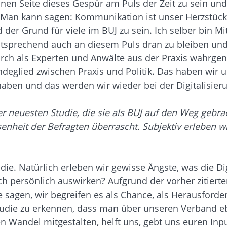
inen Seite dieses Gespür am Puls der Zeit zu sein u
t. Man kann sagen: Kommunikation ist unser Herzstüc
der Grund für viele im BUJ zu sein. Ich selber bin M
ntsprechend auch an diesem Puls dran zu bleiben und
rch als Experten und Anwälte aus der Praxis wahrge
ndeglied zwischen Praxis und Politik. Das haben wir u
aben und das werden wir wieder bei der Digitalisier
er neuesten Studie, die sie als BUJ auf den Weg gebr
enheit der Befragten überrascht. Subjektiv erleben wi
die. Natürlich erleben wir gewisse Ängste, was die Di
h persönlich auswirken? Aufgrund der vorher zitierte
e sagen, wir begreifen es als Chance, als Herausford
 Studie zu erkennen, dass man über unseren Verband 
den Wandel mitgestalten, helft uns, gebt uns euren I