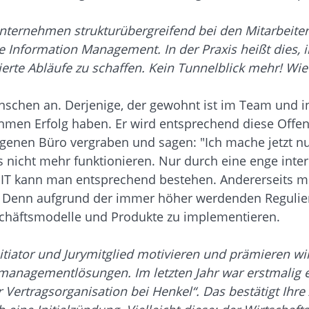
 Unternehmen strukturübergreifend bei den Mitarbeite
ise Information Management. In der Praxis heißt dies,
ierte Abläufe zu schaffen. Kein Tunnelblick mehr! Wi
hen an. Derjenige, der gewohnt ist im Team und inte
men Erfolg haben. Er wird entsprechend diese Offenhe
 eigenen Büro vergraben und sagen: "Ich mache jetzt 
s nicht mehr funktionieren. Nur durch eine enge int
er IT kann man entsprechend bestehen. Andererseits
ist. Denn aufgrund der immer höher werdenden Reguli
schäftsmodelle und Produkte zu implementieren.
Initiator und Jurymitglied motivieren und prämieren 
managementlösungen. Im letzten Jahr war erstmalig e
er Vertragsorganisation bei Henkel“. Das bestätigt Ih