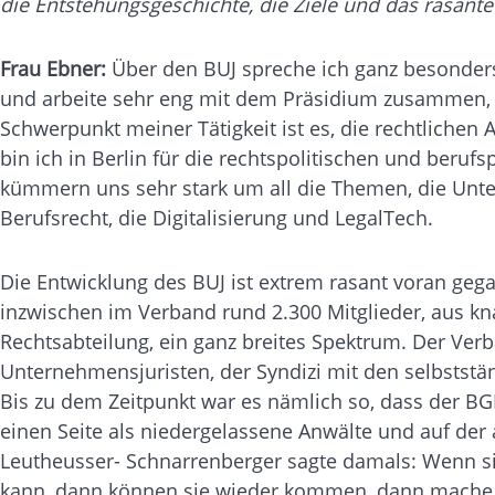
die Entstehungsgeschichte, die Ziele und das rasan
Frau Ebner:
Über den BUJ spreche ich ganz besonders
und arbeite sehr eng mit dem Präsidium zusammen, u
Schwerpunkt meiner Tätigkeit ist es, die rechtliche
bin ich in Berlin für die rechtspolitischen und beruf
kümmern uns sehr stark um all die Themen, die Unt
Berufsrecht, die Digitalisierung und LegalTech.
Die Entwicklung des BUJ ist extrem rasant voran geg
inzwischen im Verband rund 2.300 Mitglieder, aus 
Rechtsabteilung, ein ganz breites Spektrum. Der Ver
Unternehmensjuristen, der Syndizi mit den selbststä
Bis zu dem Zeitpunkt war es nämlich so, dass der B
einen Seite als niedergelassene Anwälte und auf der
Leutheusser- Schnarrenberger sagte damals: Wenn si
kann, dann können sie wieder kommen, dann mache ic