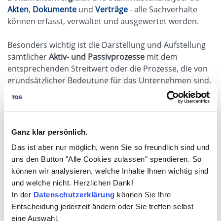
Akten
,
Dokumente
und
Verträge
- alle Sachverhalte
können erfasst, verwaltet und ausgewertet werden.
Besonders wichtig ist die Darstellung und Aufstellung
sämtlicher
Aktiv- und Passivprozesse
mit dem
entsprechenden Streitwert oder die Prozesse, die von
grundsätzlicher Bedeutung für das Unternehmen sind.
Gerade an dieser Stelle ist die Verbindung zu dem
integrierten
Risikomanagement
von Bedeutung, um zu
erwartenden Kosten (Fallkosten, zusätzliche Beratung,
Revisionen, Prozessverzögerungen, etc.) schon im
Ganz klar persönlich.
Vorfeld, aber auch immer wieder interaktiv im Prozess,
Das ist aber nur möglich, wenn Sie so freundlich sind und
zu erfassen, zu bewerten und eventuell notwendige
uns den Button "Alle Cookies zulassen" spendieren. So
interne Entscheidungen mit Fakten und Informationen
können wir analysieren, welche Inhalte Ihnen wichtig sind
zu unterstützen.
und welche nicht. Herzlichen Dank!
In der
Datenschutzerklärung
können Sie Ihre
Entscheidung jederzeit ändern oder Sie treffen selbst
eine Auswahl.