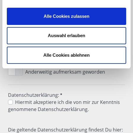
Alle Cookies zulassen
Nachricht:
Eine kleine Bitte in eigener Sache: Könntest du uns
mitteilen, wie du von uns erfahren hast?
Auswahl erlauben
Internet (Google)
Internet (Bing)
Alle Cookies ablehnen
Durch eine Messe/Veranstaltung
Durch eine Empfehlung
Anderweitig aufmerksam geworden
Eine kleine Bitte in eigener Sache: Könntest du uns mitt
Erforderlich
Datenschutzerklärung:
Hiermit akzeptiere ich die von mir zur Kenntnis
genommene Datenschutzerklärung.
Datenschutzerklärung:
Erforderlich
Die geltende Datenschutzerklärung findest Du hier: