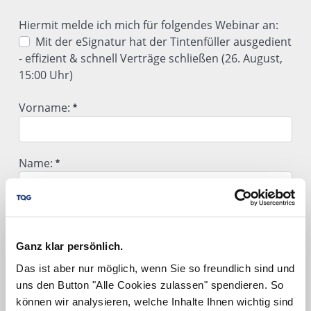
Hiermit melde ich mich für folgendes Webinar an:
Mit der eSignatur hat der Tintenfüller ausgedient
- effizient & schnell Verträge schließen (26. August,
15:00 Uhr)
Hiermit melde ich mich für folgendes Webinar an:
Vorname:
Vorname:
Name:
Erforderlich
Name:
Unternehmen:
Erforderlich
Ganz klar persönlich.
Unternehmen:
Das ist aber nur möglich, wenn Sie so freundlich sind und
Position / Abteilung:
Erforderlich
uns den Button "Alle Cookies zulassen" spendieren. So
können wir analysieren, welche Inhalte Ihnen wichtig sind