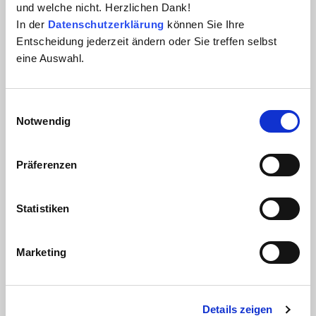
Position / Abteilung:
und welche nicht. Herzlichen Dank!
Straße / Nr.:
In der
Datenschutzerklärung
können Sie Ihre
Entscheidung jederzeit ändern oder Sie treffen selbst
eine Auswahl.
Straße / Nr.:
PLZ / Ort:
Einwilligungsauswahl
PLZ / Ort:
Notwendig
Telefon:
Präferenzen
Telefon:
E-Mail:
Erforderlich
Statistiken
E-Mail:
Nachricht:
Erforderlich
Marketing
Details zeigen