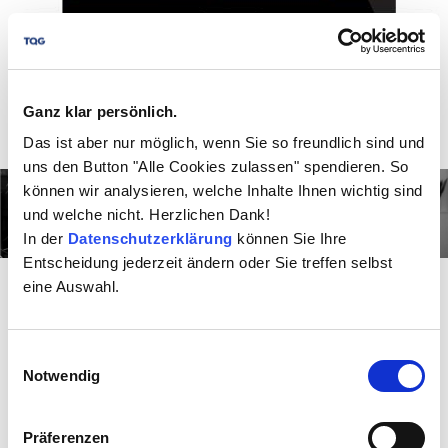
Ganz klar persönlich.
Das ist aber nur möglich, wenn Sie so freundlich sind und
uns den Button "Alle Cookies zulassen" spendieren. So
können wir analysieren, welche Inhalte Ihnen wichtig sind
und welche nicht. Herzlichen Dank!
In der
Datenschutzerklärung
können Sie Ihre
Entscheidung jederzeit ändern oder Sie treffen selbst
eine Auswahl.
Hinweisgebersystem
Einwilligungsauswahl
Das Whistleblower-System ist ein vertraulicher
Notwendig
Kommunikationskanal, über den mögliche
Verstöße (z.B. rechtliche oder ethische Verstöße)
Präferenzen
gemeldet werden können. Ein Whistleblower-