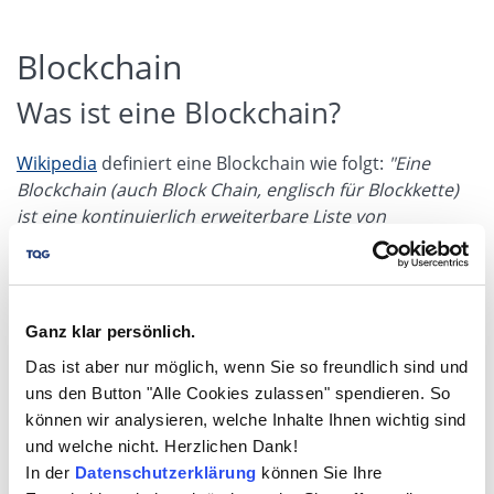
Blockchain
Was ist eine Blockchain?
Wikipedia
definiert eine Blockchain wie folgt:
"Eine
Blockchain (auch Block Chain, englisch für Blockkette)
ist eine kontinuierlich erweiterbare Liste von
Datensätzen, „Blöcke“ genannt, die mittels
kryptographischer Verfahren miteinander verkettet
sind. Jeder Block enthält dabei typischerweise einen
kryptographisch sicheren Hash (Streuwert) des
Ganz klar persönlich.
vorhergehenden Blocks, einen Zeitstempel und
Das ist aber nur möglich, wenn Sie so freundlich sind und
Transaktionsdaten."
uns den Button "Alle Cookies zulassen" spendieren. So
können wir analysieren, welche Inhalte Ihnen wichtig sind
Dort gibt es ein sehr anschauliches Zitat des
und welche nicht. Herzlichen Dank!
Philosophen
Maurizio Ferraris
:
„Die Grundidee des
In der
Datenschutzerklärung
können Sie Ihre
Kerbstocks ist äußerst einfach: Bei dieser genauso