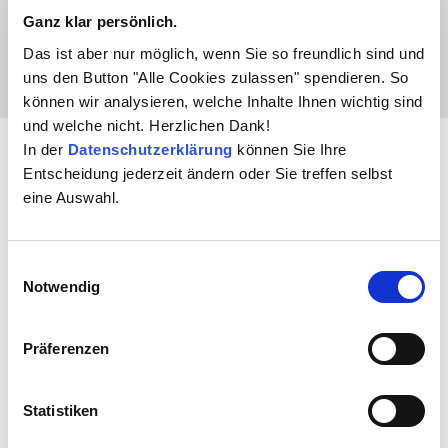
Speicher hinzugefügt werden, auch wenn sich der
Ganz klar persönlich.
Anwender gerade in einer anderen App befindet.
Das ist aber nur möglich, wenn Sie so freundlich sind und
uns den Button "Alle Cookies zulassen" spendieren. So
können wir analysieren, welche Inhalte Ihnen wichtig sind
und welche nicht. Herzlichen Dank!
In der
Datenschutzerklärung
können Sie Ihre
smartFiling Assistant2.0: So geht
Entscheidung jederzeit ändern oder Sie treffen selbst
eine Auswahl.
SMARTES Arbeiten heute!
Einwilligungsauswahl
Notwendig
Präferenzen
DOKUMENTENDATEN
Attribute des Dokumentes erfassen,
Statistiken
Vorschaufunktion