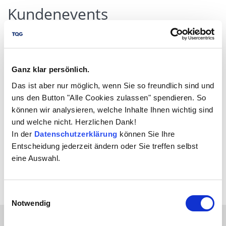
Kundenevents
LCM UserGroup
Liebe UserGroup-Community, liebe LCM-
Ganz klar persönlich.
Anwenderinnen und LCM-Anwender,
Das ist aber nur möglich, wenn Sie so freundlich sind und
uns den Button "Alle Cookies zulassen" spendieren. So
unter folgendem Button finden Sie die aktuellen
können wir analysieren, welche Inhalte Ihnen wichtig sind
Informationen zur LCM UserGroup:
und welche nicht. Herzlichen Dank!
In der
Datenschutzerklärung
können Sie Ihre
Entscheidung jederzeit ändern oder Sie treffen selbst
Weitere Informationen
eine Auswahl.
Einwilligungsauswahl
Notwendig
LCM Community Group