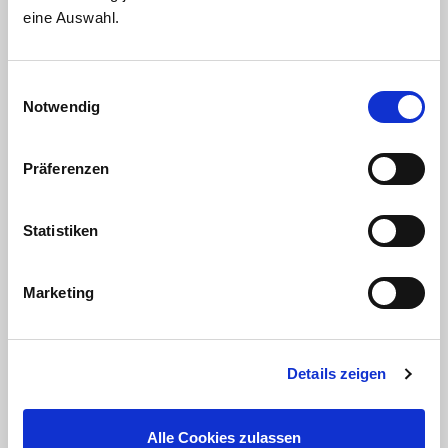
PLZ / Ort:
eine Auswahl.
PLZ / Ort:
Telefon:
Einwilligungsauswahl
Notwendig
Telefon:
E-Mail:
Erforderlich
Präferenzen
E-Mail:
Statistiken
Nachricht:
Erforderlich
Marketing
Details zeigen
Nachricht:
Eine kleine Bitte in eigener Sache: Könntest du uns
Alle Cookies zulassen