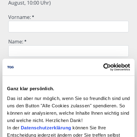
August, 10:00 Uhr)
Hiermit melde ich mich für folgendes Webinar an:
Vorname:
Vorname:
Name:
Erforderlich
Name:
Unternehmen:
Erforderlich
Unternehmen:
Ganz klar persönlich.
Position / Abteilung:
Erforderlich
Das ist aber nur möglich, wenn Sie so freundlich sind und
uns den Button "Alle Cookies zulassen" spendieren. So
Position / Abteilung:
können wir analysieren, welche Inhalte Ihnen wichtig sind
Straße / Nr.:
und welche nicht. Herzlichen Dank!
In der
Datenschutzerklärung
können Sie Ihre
Straße / Nr.:
Entscheidung jederzeit ändern oder Sie treffen selbst