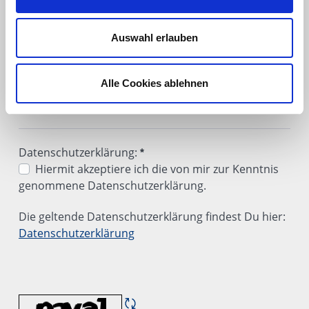
mitteilen, wie du von uns erfahren hast?
Internet (Google)
Auswahl erlauben
Internet (Bing)
Durch eine Messe/Veranstaltung
Durch eine Empfehlung
Alle Cookies ablehnen
Anderweitig aufmerksam geworden
Eine kleine Bitte in eigener Sache: Könntest du uns mitt
Erforderlich
Datenschutzerklärung:
Hiermit akzeptiere ich die von mir zur Kenntnis
genommene Datenschutzerklärung.
Datenschutzerklärung:
Die geltende Datenschutzerklärung findest Du hier:
Erforderlich
Datenschutzerklärung
Die geltende Datenschutzerklärung findest Du hier: <u
CAPTCHA neu laden