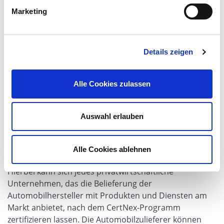
Konformitätsbewertungsprogramm die Basis der
Marketing
Zertifizierung. Dies setzt die CertNex GmbH in die
einzigartige Lage, Sie als praxisnahen, vertrauensvollen
und unabhängigen Prüfer zu unterstützen.
Details zeigen
Für Unternehmen bedeutet dies jedoch
Alle Cookies zulassen
nicht nur ein Plus an
Kundenfreundlichkeit und Effizienz,
sondern auch ein hohes
Auswahl erlauben
Innovationspotenzial.
Alle Cookies ablehnen
Doch wer kann zertifiziert werden?
Hierbei kann sich jedes privatwirtschaftliche
Unternehmen, das die Belieferung der
Automobilhersteller mit Produkten und Diensten am
Markt anbietet, nach dem CertNex-Programm
zertifizieren lassen. Die Automobilzulieferer können