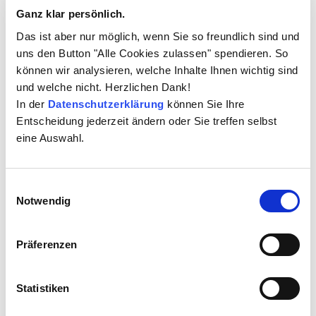
später solche von anderen Gesellschaften verwendet,
Ganz klar persönlich.
um hierbei eine effektive und individuelle Anwendung
Das ist aber nur möglich, wenn Sie so freundlich sind und
für interessierte Unternehmen zu gestalten. Mithilfe
uns den Button "Alle Cookies zulassen" spendieren. So
des Datenschutzmanagementsystems der CertNex
können wir analysieren, welche Inhalte Ihnen wichtig sind
GmbH bieten diese ihren Kunden eine vollumfängliche
und welche nicht. Herzlichen Dank!
Lösung bei der Implementierung der
In der
Datenschutzerklärung
können Sie Ihre
datenschutzrechtlichen Anforderung nach DSGVO an.
Entscheidung jederzeit ändern oder Sie treffen selbst
Des Weiteren verfügt die Gesellschaft über
eine Auswahl.
interdisziplinäre Experten und Evaluatoren mit
passenden Fähigkeiten und Kenntnissen in den
Bereichen des Datenschutzrechts und der Technik. Die
Einwilligungsauswahl
Experten arbeiten an der Entwicklung,
Notwendig
Weiterentwicklung und Umsetzung eines
entsprechenden Kriterienkatalogs, welcher die
Präferenzen
Gesetzesanforderungen in geeignete und prüffähige
Zertifizierungskriterien überführt und weitere
Erläuterungen, Umsetzungshinweise und Nachweise
Statistiken
enthält. Damit bildet der Kriterienkatalog neben dem