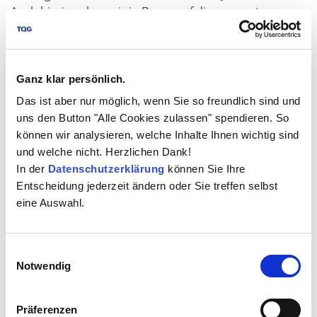
Auch hierin sehen wir in Bezug auf die genannten
Tätigkeiten einen ganz klaren Wettbewerbsvorteil.
Schaar:
Wissen das Ihre Studierenden bei der
Immatrikulation? Haben aus Ihrer Erfahrung die jungen
Ganz klar persönlich.
Menschen, die Sie jetzt in Ihre Obhut bekommen,
Das ist aber nur möglich, wenn Sie so freundlich sind und
nämlich lehren dürfen, haben die überhaupt die
uns den Button "Alle Cookies zulassen" spendieren. So
Klarheit über den Mehrwert der Praxisintegration?
können wir analysieren, welche Inhalte Ihnen wichtig sind
und welche nicht. Herzlichen Dank!
Klodt-Bußmann:
Das ist immer die Frage. Also,
In der
Datenschutzerklärung
können Sie Ihre
vielleicht darf ich eines noch ergänzen. Wenn man
Entscheidung jederzeit ändern oder Sie treffen selbst
ganz klar plant, in die Rechtsanwaltschaft zu gehen,
eine Auswahl.
Richter oder Staatsanwalt zu werden oder eine andere
Richtung einschlagen möchte, bei welcher das
Staatsexamen vorausgesetzt wird, dann muss man den
Einwilligungsauswahl
jungen Menschen selbstverständlich zum Jurastudium
Notwendig
raten. Andererseits liegt nahe, dass der spätere
Unternehmensjurist eher das
Präferenzen
Wirtschaftsrechtsstudium vorziehen sollte. Das