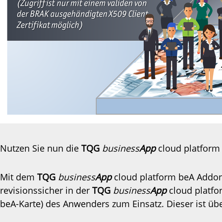
Nutzen Sie nun die
TQG
business
App
cloud platform 
Mit dem
TQG
business
App
cloud platform beA Addon 
revisionssicher in der
TQG
business
App
cloud platfo
beA-Karte) des Anwenders zum Einsatz. Dieser ist übe