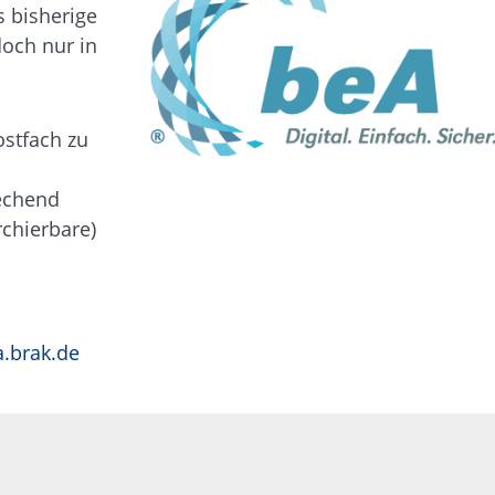
 bisherige
doch nur in
ostfach zu
echend
rchierbare)
.brak.de