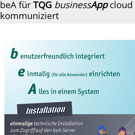
beA für
TQG
business
App
cloud 
kommuniziert