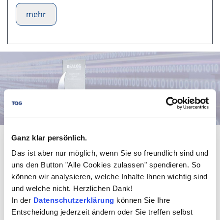
mehr
Ganz klar persönlich.
Das ist aber nur möglich, wenn Sie so freundlich sind und
DiALOG-Award
uns den Button "Alle Cookies zulassen" spendieren. So
Excellence in Digital
können wir analysieren, welche Inhalte Ihnen wichtig sind
und welche nicht. Herzlichen Dank!
Transformation
In der
Datenschutzerklärung
können Sie Ihre
Entscheidung jederzeit ändern oder Sie treffen selbst
Qualitäts-Gütesiegel für nachhaltige Projekte und