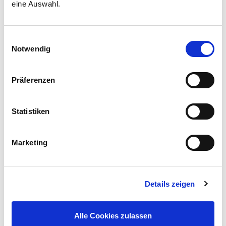
eine Auswahl.
Prozesse in erfolgreichen Organisationen der
Unternehmen.
Einwilligungsauswahl
Notwendig
Zur Seite DiALOG-Award
Präferenzen
Statistiken
Marketing
DiALOG Club
Details zeigen
Exklusiver Gedankenaustausch
für digitale Trendsetter
Alle Cookies zulassen