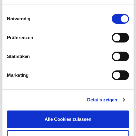
40 Jahre TQG. Aus Erfahrung besser.
Einwilligungsauswahl
40 Jahre TQG. Erfahrung trifft Zukunft.
Notwendig
Präferenzen
Statistiken
Marketing
Details zeigen
Alle Cookies zulassen
<p><img alt="" src="/documents/20123/4070362/