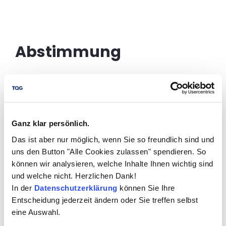
Abstimmung 
Welcher Slogan zu
40 Jahre TQG gefällt
Ganz klar persönlich.
Dir besser?
Das ist aber nur möglich, wenn Sie so freundlich sind und
Abstimmung ist geöffnet bis Dienstag,
uns den Button "Alle Cookies zulassen" spendieren. So
22. Juli 2025. Jeder hat nur eine Stimme.
können wir analysieren, welche Inhalte Ihnen wichtig sind
und welche nicht. Herzlichen Dank!
Gibt Pflichtfelder an
In der
Datenschutzerklärung
können Sie Ihre
Entscheidung jederzeit ändern oder Sie treffen selbst
eine Auswahl.