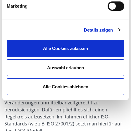
Guidelines
Marketing
Details zeigen
Komplexität managen
Die Komplexität des Compliance-Prozesses zur
Alle Cookies zulassen
Digitalisierung lässt sich mittels der vorgenannten
strukturierten und systematischen Vorgehensweise
bereits deutlich eingrenzen.
Auswahl erlauben
Jedoch reicht dies allein nicht aus, weil hierhin nur ein
statischer Teil in Form einer Momentaufnahme
Alle Cookies ablehnen
abgebildet ist. Im nächsten Schritt steht die
dynamische Komponente, fortlaufende
Veränderungen unmittelbar zeitgerecht zu
berücksichtigen. Dafür empfiehlt es sich, einen
Regelkreis aufzusetzen. Im Rahmen etlicher ISO-
Standards (wie z.B. ISO 27001/2) setzt man hierfür auf
das PDCA-Modell.