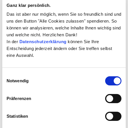
Die Maßnahmen für Transparenz und
Ganz klar persönlich.
Nachvollziehbarkeit sollten beweistauglich und
Das ist aber nur möglich, wenn Sie so freundlich sind und
belastbar sein. Hierfür empfiehlt es sich
uns den Button "Alle Cookies zulassen" spendieren. So
insbesondere in Fragen von Gesetzen und
können wir analysieren, welche Inhalte Ihnen wichtig sind
öffentlichen Vorschriften die Absicherung durch
und welche nicht. Herzlichen Dank!
jeweilige Experten einzuholen!
In der
Datenschutzerklärung
können Sie Ihre
Der Prozess sollte sowohl technisch als auch
Entscheidung jederzeit ändern oder Sie treffen selbst
organisatorisch bezüglich seiner Wirkungsweise
eine Auswahl.
und seines Wirkungsspektrums präzise
abgegrenzt werden.
Einwilligungsauswahl
Notwendig
Ergänzend der Hinweis auf zwei dazu
korrespondierende Normen:
Präferenzen
ISO 27001 Information technology – Security
techniques – Information security management
Statistiken
systems – Requirements
ISO 19600 Compliance Managements Systems -