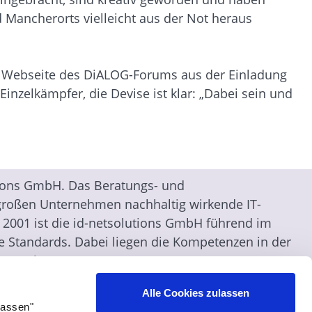
Mancherorts vielleicht aus der Not heraus
er Webseite des DiALOG-Forums aus der Einladung
nzelkämpfer, die Devise ist klar: „Dabei sein und
utions GmbH. Das Beratungs- und
großen Unternehmen nachhaltig wirkende IT-
t 2001 ist die id-netsolutions GmbH führend im
e Standards. Dabei liegen die Kompetenzen in der
nterprise Content Management,
anagement sowie Archivierung. Die Erweiterung des
Alle Cookies zulassen
enen digitalen Transformation. Der
lassen"