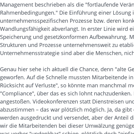
Management beschrieben als die "fortlaufende Verä
Rahmenbedingungen." Die Einführung einer Lösung im 
unternehmensspezifischen Prozesse bzw. deren konk
Wandlungsfähigkeit abverlangt. In erster Linie wird 
Speicherung und gesetzkonformen Aufbewahrung. Manc
Strukturen und Prozesse unternehmensweit zu etabli
Unternehmensstrategie sind aber die Menschen, nich
Genau hier sehe ich aktuell die Chance, denn "alte
geworfen. Auf die Schnelle mussten Mitarbeitende in
Rücksicht auf Verluste", so könnte man manchmal me
"Compliance", über das es sich lohnt nachzudenken.
angestoßen. Videokonferenzen statt Dienstreisen un
abzustimmen – das war plötzlich möglich. Ja, da gib
werden ausgedruckt und versendet, aber der Anteil d
wir die Mitarbeitenden bei dieser Umwälzung genügend
was vorher "undenkbar" schien, plötzlich doch "einf