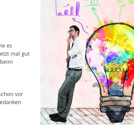
ie es
etzt mal gut
 beim
 schon vor
 Gedanken