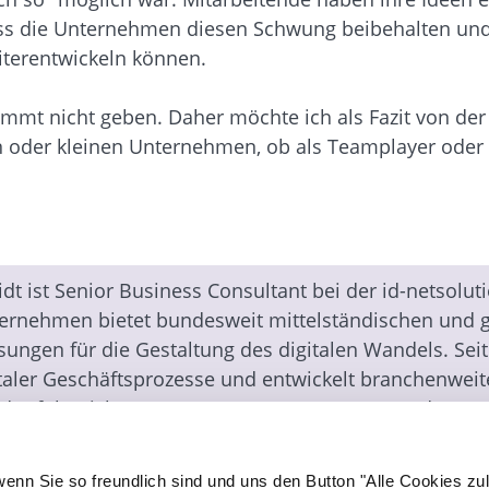
ass die Unternehmen diesen Schwung beibehalten und 
terentwickeln können.
timmt nicht geben. Daher möchte ich als Fazit von d
 oder kleinen Unternehmen, ob als Teamplayer oder Ei
dt ist Senior Business Consultant bei der id-netsol
ernehmen bietet bundesweit mittelständischen und 
sungen für die Gestaltung des digitalen Wandels. Sei
italer Geschäftsprozesse und entwickelt branchenweit
d erfolgreichen Umsetzung von Lösungen rund um E
hnungsverarbeitungs-, Dokumenten- und Workflow-M
m KI-, Cloud- und Compliance-Themen ist Teil der eig
wenn Sie so freundlich sind und uns den Button "Alle Cookies zu