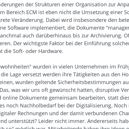
nderungen der Strukturen einer Organisation zur An
Bereich ECM ist eben nicht die Umsetzung einer Soft
rete Veränderung. Dabei wird insbesondere den bete
eine Software implementiert, die Dokumente "managen"
hmal auch darüberhinaus bis zur Archivierung. Oft j
eren. Der wichtigste Faktor bei der Einführung solc
t die Soft- oder Hardware.
 Gewohnheiten" wurden in vielen Unternehmen im Früh
 die Lage versetzt werden ihre Tätigkeiten aus den 
inen, wurden geltende Sicherheitsbestimmungen ausg
 Das, was wir uns oft gewünscht hatten, disruptive 
d online Dokumente gemeinsam bearbeiten, statt die
t es noch Nachholbedarf bei der Digitalisierung. Noc
igitaler Rechnungen und der damit verbundenen Chanc
 unterstützt? Leider nicht immer. Andererseits habe 
ach so" möglich war. Mitarbeitende haben ihre Ideen 