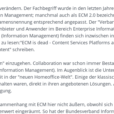
 verändern. Der Fachbegriff wurde in den letzten Jahr
on Management; manchmal auch als ECM 2.0 bezeichne
e Namensnennung entsprechend angepasst. Der "Verban
 Anbieter und Anwender im Bereich Enterprise Informat
 (Information Management) finden sich inzwischen in
zu lesen:"ECM is dead - Content Services Platforms
ntent" schreiben.
ion" einzugehen. Collaboration war schon immer Besta
Information Management). Im Augenblick ist die Unter
t in der "neuen Homeoffice-Welt". Einige der klassis
alten waren, direkt in ihren angebotenen Lösungen. 
ügung.
sammenhang mit ECM hier nicht äußern, obwohl sich e
lenwert eingeräumt. So hat der Bundesverband Infor