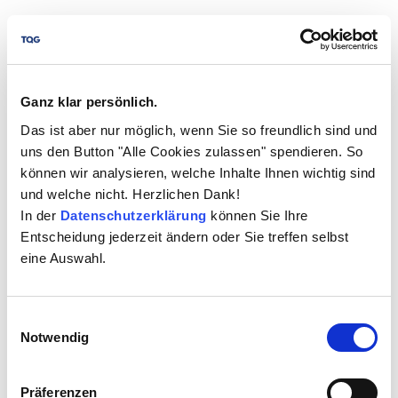
Vor NOVEM fand die Vertragsprüfung in einem
aufwendigen, schwer nachverfolgbaren Papier- bzw. E-
Mail-Prozess statt. Zudem gab es keine einheitliche
Ganz klar persönlich.
Ablage der Ergebnisse. Jeder Unternehmensbereich
hatte sein eigenes „Archiv” (Papier, Laufwerk, Software
Das ist aber nur möglich, wenn Sie so freundlich sind und
etc.).
uns den Button "Alle Cookies zulassen" spendieren. So
können wir analysieren, welche Inhalte Ihnen wichtig sind
Durch NOVEM gibt es jetzt ein digitales, konzernweites
und welche nicht. Herzlichen Dank!
und einheitliches System zur Vertragsverwaltung und -
In der
Datenschutzerklärung
können Sie Ihre
prüfung. Der administrative Aufwand, auch für die
Entscheidung jederzeit ändern oder Sie treffen selbst
Schulung der Mitarbeiter, sinkt dadurch deutlich. Ein
eine Auswahl.
einheitlicher Einstieg in die Vertragsprüfung erspart
aufwendiges Suchen nach dem „richtigen“ Formular.
Klare, transparente Prozessschritte beschleunigen die
Einwilligungsauswahl
Notwendig
Prüfung. Der Anwender sieht in Echtzeit
(„Sendungsverfolgung“), wo sich der Vertrag gerade in
der Prüfschleife befindet. In NOVEM werden alle
Präferenzen