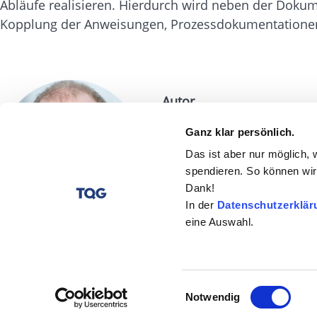
Abläufe realisieren. Hierdurch wird neben der Doku
Kopplung der Anweisungen, Prozessdokumentationen u
Autor
Martin Schlaghecke
Ganz klar persönlich.
Das ist aber nur möglich, 
spendieren. So können wir 
Weitere Beiträge
Dank!
In der
Datenschutzerklär
eine Auswahl.
Impressum
Datenschutz
Cookie Einstellunge
Einwilligungsauswahl
Notwendig
©2026 The Quality Group GmbH. Alle Rechte vorbehalten.