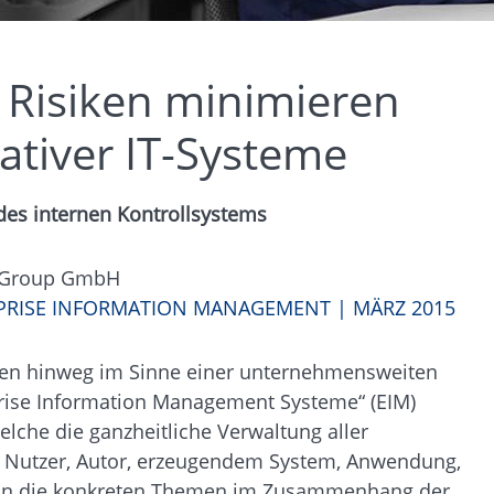
 Risiken minimieren
ativer IT-Systeme
des internen Kontrollsystems
ty Group GmbH
RPRISE INFORMATION MANAGEMENT | MÄRZ 2015
zen hinweg im Sinne einer unternehmensweiten
prise Information Management Systeme“ (EIM)
elche die ganzheitliche Verwaltung aller
 Nutzer, Autor, erzeugendem System, Anwendung,
r nun die konkreten Themen im Zusammenhang der