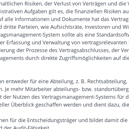
haltlichen Risiken, der Verlust von Verträgen und di
strativen Aufgaben gilt es, die finanziellen Risiken 
 auf alle Informationen und Dokumente hat das Ver
itte Parteien, wie Aufsichtsräte, Investoren und Wirt
rtragsmanagement-System sollte als eine Standardso
er Erfassung und Verwaltung von vertragsrelevanten 
sierung der Prozesse des Vertragsabschlusses, der Ve
agements durch direkte Zugriffsmöglichkeiten auf d
entweder für eine Abteilung, z. B. Rechtsabteilung,
n. Je mehr Mitarbeiter abteilungs- bzw. standortübe
 ist der Nutzen des Vertragsmanagement-Systems für
eller Überblick geschaffen werden und dient dazu, d
onen für die Entscheidungsträger und bildet damit d
der Audit-Fähigkeit.