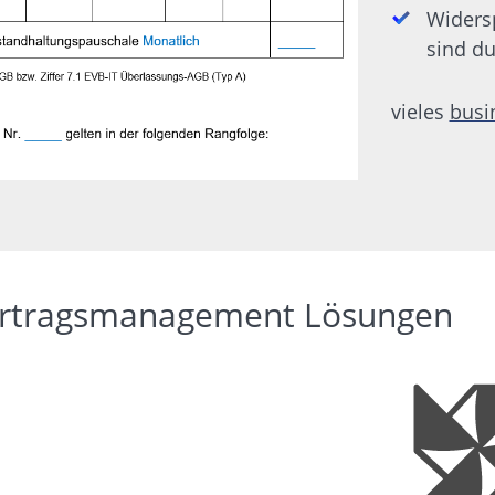
Widers
sind d
vieles
busi
 Vertragsmanagement Lösungen