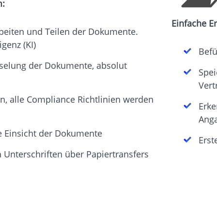
m:
Einfache Er
rbeiten und Teilen der Dokumente.
igenz (KI)
Befü
sselung der Dokumente, absolut
Spei
Ver
n, alle Compliance Richtlinien werden
Erke
Anga
ge Einsicht der Dokumente
Erst
n Unterschriften über Papiertransfers