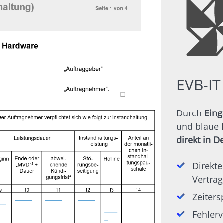
EVB-IT
Durch
Eing
und blaue P
direkt in 
Direkte
Vertra
Zeiters
Fehler